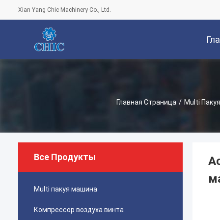
Xian Yang Chic Machinery Co., Ltd.
Гл
Стра
Главная Страница
/
Multi Паку
Все Продукты
А
м
Multi пакуя машина
Компрессор воздуха винта