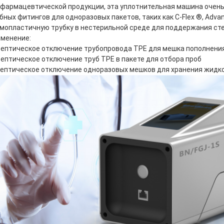
фармацевтической продукции, эта уплотнительная машина очен
бных фитингов для одноразовых пакетов, таких как C-Flex ®, Adv
мопластичную трубку в нестерильной среде для поддержания ст
менение:
септическое отключение трубопровода TPE для мешка пополнени
септическое отключение труб TPE в пакете для отбора проб
септическое отключение одноразовых мешков для хранения жидк