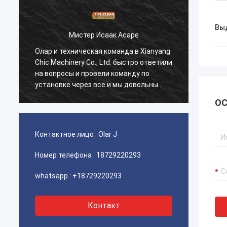
Вы
Мистер Исаак Асаре
g
Олар и техническая команда в Xianyang
Олар и
и
Chic Machinery Co., Ltd. быстро ответили
Chic M
на вопросы и провели команду по
на воп
установке через все.и мы довольны
устан
этой покупкой.
этой п
ОС
Контактное лицо :
Olar J
Номер телефона :
18729220293
whatsapp :
+18729220293
Контакт