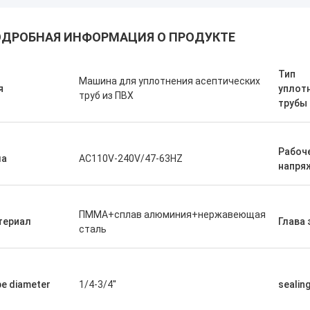
ДРОБНАЯ ИНФОРМАЦИЯ О ПРОДУКТЕ
Тип
Машина для уплотнения асептических
я
уплот
труб из ПВХ
трубы
Рабоч
ла
AC110V-240V/47-63HZ
напря
ПММА+сплав алюминия+нержавеющая
териал
Глава 
сталь
e diameter
1/4-3/4''
sealing