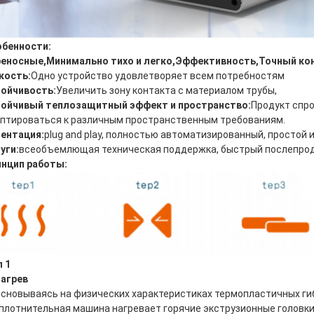
обенности:
реносные
,
Минимально тихо и легко
,
Эффективность
,
Точный ко
кость:
Одно устройство удовлетворяет всем потребностям
ойчивость:
Увеличить зону контакта с материалом трубы,
ойчивый теплозащитный эффект и пространство:
Продукт спро
птироваться к различным пространственным требованиям.
ентация:
plug and play, полностью автоматизированный, просто
уги:
всеобъемлющая техническая поддержка, быстрый послепрод
нцип работы:
п 1
агрев
сновываясь на физических характеристиках термопластичных ги
плотнительная машина нагревает горячие экструзионные головки