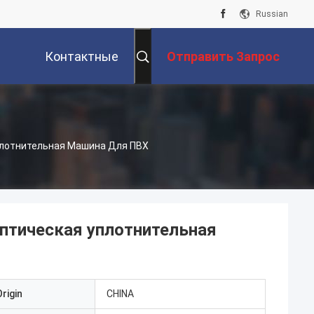
Russian
Контактные
Отправить Запрос
Данные
плотнительная Машина Для ПВХ
ептическая уплотнительная
rigin
CHINA