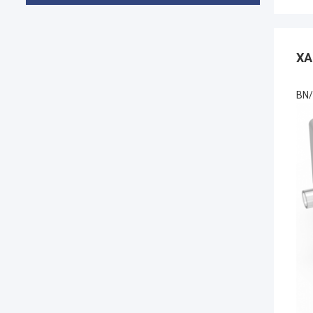
ХА
BN/