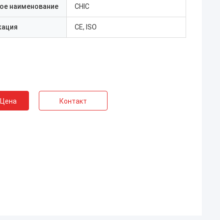
ое наименование
CHIC
кация
CE, ISO
 Цена
Контакт