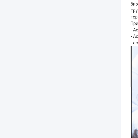
био
тру
тер
При
- А
- А
- а