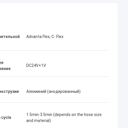
нительной
Advanta Flex, C- Flex
ее
DC24V+1V
жение
экструзии
Алюминий (анодированный)
1.5min-3.5min (depends on the hose size
 cycle
and material)