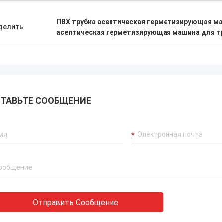
ПВХ трубка асептическая герметизирующая м
делить
асептическая герметизирующая машина для т
Мистер Исаак Асаре
 техническая команда в Xianyang
achinery Co., Ltd. быстро ответили
росы и провели команду по
овке через все.и мы довольны
окупкой.
ТАВЬТЕ СООБЩЕНИЕ
Отправить Сообщение