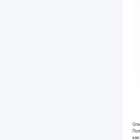
Опи
Пол
как