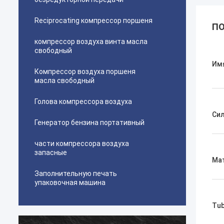
Reciprocating компрессор поршеня
ПО
компрессор воздуха винта масла
свободный
Им
Компрессор воздуха поршеня
масла свободный
Голова компрессора воздуха
Си
Генератор бензина портативный
части компрессора воздуха
запасные
Ма
Заполнительную печать
упаковочная машина
Tub