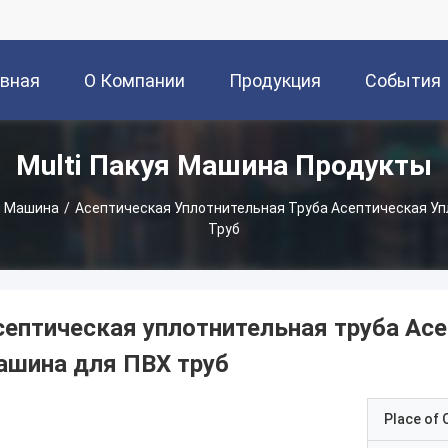
авная
О Компании
Продукция
События
Multi Пакуя Машина Продукты
ница
я Машина
/
Асептическая Уплотнительная Труба Асептическая У
Труб
септическая уплотнительная труба Ас
ашина для ПВХ труб
Place of O