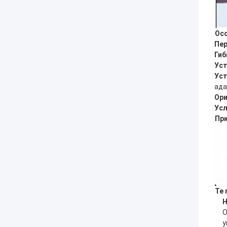
Ос
Пе
Гиб
Уст
Уст
ада
Ори
Усл
При
Те 
Н
О
у