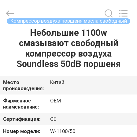
Yang
Chic
Machinery
Co.,
Ltd..
Компрессор воздуха поршеня масла свободный
All
Rights
Небольшие 1100w
ДОМОЙ
Reserved.
смазывают свободный
ПРОДУКТЫ
компрессор воздуха
Soundless 50dB поршеня
О
НАС
Место
Китай
происхождения:
ЭКСКУРСИЯ
Фирменное
OEM
наименование:
ПО
Сертификация:
CE
ЗАВОДУ
Номер модели:
W-1100/50