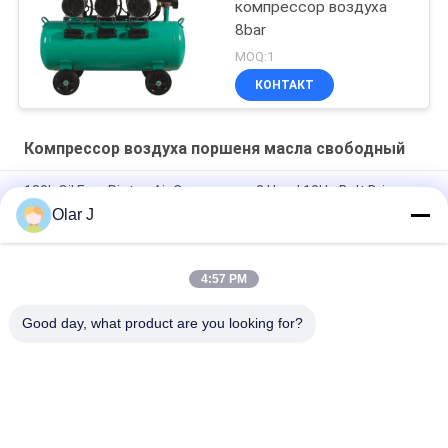
компрессор воздуха
8bar
MOQ:1
КОНТАКТ
Компрессор воздуха поршеня масла свободный
180L Oil Free Piston Air Compressor 3 Head 10Hp Belt Driven
Type
Olar J
7.5KW Silent Oil Free Compressor Blue 970L Min Copper Wire
Motor
4:57 PM
5Hp Oil Free Piston Air Compressor Silent Portable 0.8Mpa
Good day, what product are you looking for?
Популярные категории
Все
Компрессор 
Multi Пакуя Машина
Воздуха Винта