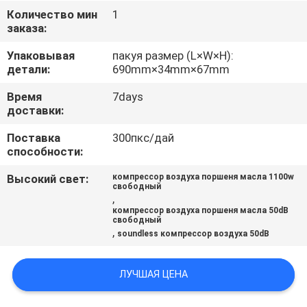
КОНТРОЛЬ
Количество мин
1
заказа:
КАЧЕСТВА
Упаковывая
пакуя размер (L×W×H):
детали:
690mm×34mm×67mm
СВЯЖИТЕСЬ
С
Время
7days
доставки:
НАМИ
Поставка
300пкс/дай
способности:
НОВОСТИ
Высокий свет:
компрессор воздуха поршеня масла 1100w
свободный
,
СЛУЧАИ
компрессор воздуха поршеня масла 50dB
свободный
,
soundless компрессор воздуха 50dB
ЗАПРОСИТЬ
РАСЦЕНКИ
ЛУЧШАЯ ЦЕНА