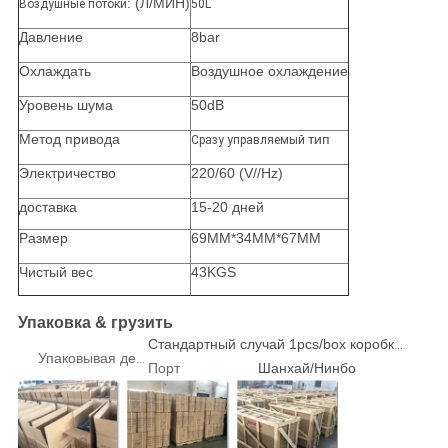
: (Л/МИН)
Воздушные потоки
50L
Давление
8bar
Охлаждать
Воздушное охлаждение
Уровень шума
50dB
Метод привода
тип
Сразу управляемый
Электричество
220/60 (V//Hz)
доставка
15-20 дней
Размер
69MM*34MM*67MM
Чистый вес
43KGS
Упаковка & грузить
Стандартный случай 1pcs/box коробки или переклейки экспорта
Упаковывая детали
Порт
Шанхай/Нинбо